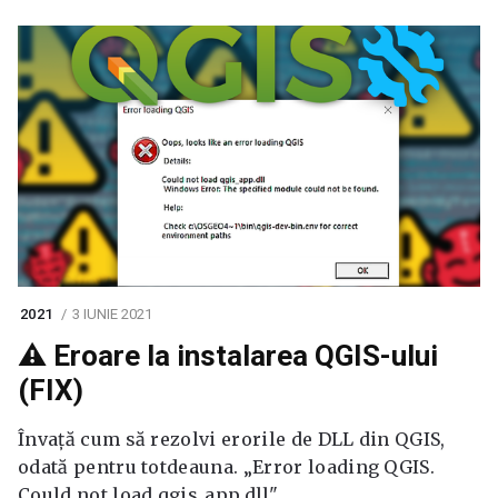
2021
3 IUNIE 2021
⚠️ Eroare la instalarea QGIS-ului
(FIX)
Învață cum să rezolvi erorile de DLL din QGIS,
odată pentru totdeauna. „Error loading QGIS.
Could not load qgis_app.dll".