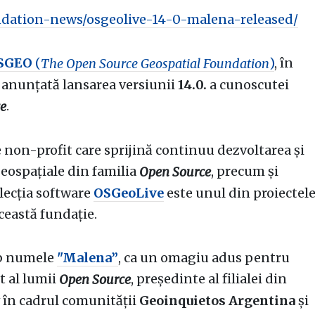
ndation-news/osgeolive-14-0-malena-released/
SGEO
(
)
, în
The Open Source Geospatial Foundation
 anunțată lansarea versiunii
14.0.
a cunoscutei
.
e
e non-profit care sprijină continuu dezvoltarea și
eospațiale din familia
, precum și
Open Source
olecția software
OSGeoLive
este unul din proiectel
ceastă fundație.
ub numele
"Malena”
, ca un omagiu adus pentru
 al lumii
, președinte al filialei din
Open Source
în cadrul comunității
Geoinquietos Argentina
și