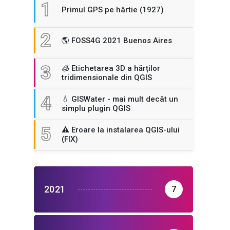
1
Primul GPS pe hârtie (1927)
2
🌎 FOSS4G 2021 Buenos Aires
3
🧊 Etichetarea 3D a hărților
tridimensionale din QGIS
4
💧 GISWater - mai mult decât un
simplu plugin QGIS
5
⚠️ Eroare la instalarea QGIS-ului
(FIX)
2021
7