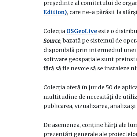
președinte al comitetului de orga
Edition)
, care ne-a părăsit la sfârș
Colecția
OSGeoLive
este o distrib
, bazată pe sistemul de ope
Source
disponibilă prin intermediul unei
software geospațiale sunt preinsta
fără să fie nevoie să se instaleze n
Colecția oferă în jur de 50 de aplic
multitudine de necesități de utiliz
publicarea, vizualizarea, analiza ș
De asemenea, conține hărți ale lum
prezentări generale ale proiectelo