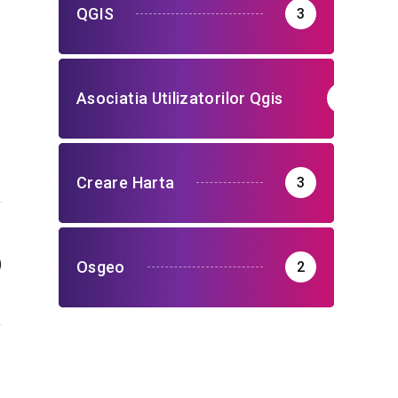
QGIS
3
Asociatia Utilizatorilor Qgis
3
Creare Harta
3
)
Osgeo
2