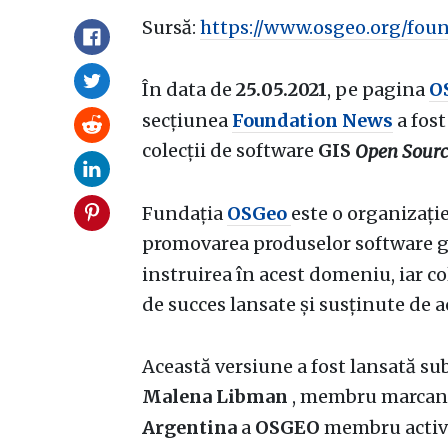
Sursă:
https://www.osgeo.org/fou
În data de
25.05.2021
, pe pagina
O
secțiunea
Foundation News
a fost
colecții de software
GIS
Open Sourc
Fundația
OSGeo
este o organizați
promovarea produselor software g
instruirea în acest domeniu, iar c
de succes lansate și susținute de a
Această versiune a fost lansată s
Malena Libman
, membru marcant
Argentina
a
OSGEO
membru activ 