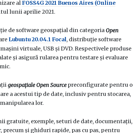
nizare al
FOSS4G 2021 Buenos Aires (Online
itul lunii aprilie 2021.
uție de software geospațial din categoria
Open
rare
Lubuntu 20.04.1 Focal
, distribuție software
 mașini virtuale, USB și DVD. Respectivele produse
late și asigură rularea pentru testare și evaluare
imic.
ații
preconfigurate pentru o
geospațiale Open Source
are a acestui tip de date, inclusiv pentru stocarea,
i manipularea lor.
ii gratuite, exemple, seturi de date, documentații,
r, precum și ghiduri rapide, pas cu pas, pentru