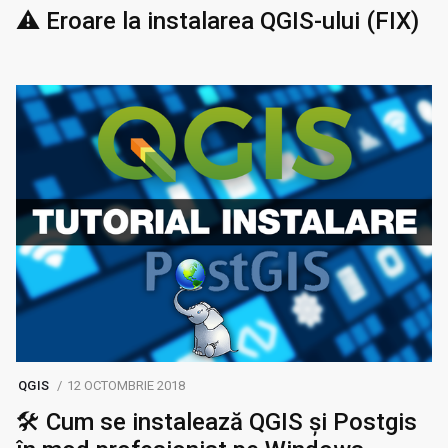
⚠️ Eroare la instalarea QGIS-ului (FIX)
QGIS
12 OCTOMBRIE 2018
🛠️ Cum se instalează QGIS și Postgis