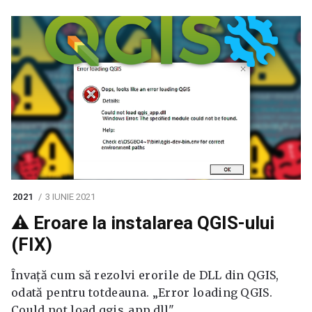
2021
3 IUNIE 2021
⚠️ Eroare la instalarea QGIS-ului
(FIX)
Învață cum să rezolvi erorile de DLL din QGIS,
odată pentru totdeauna. „Error loading QGIS.
Could not load qgis_app.dll".