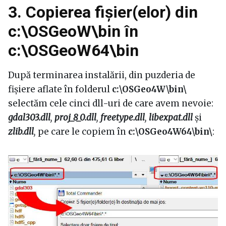
3. Copierea fișier(elor) din
c:\OSGeoW\bin în
c:\OSGeoW64\bin
După terminarea instalării, din puzderia de
fișiere aflate în folderul
c:\OSGeo4W\bin\
selectăm cele cinci dll-uri de care avem nevoie:
gdal303.dll
,
proj_8_0.dll
,
freetype.dll
,
libexpat.dll
și
zlib.dll
,
pe care le copiem în
c:\OSGeo4W64\bin\
: