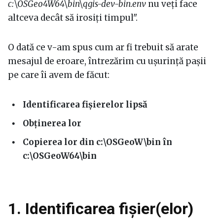
c:\OSGeo4W64\bin\qgis-dev-bin.env
nu veți face
altceva decât să irosiți timpul".
O dată ce v-am spus cum ar fi trebuit să arate
mesajul de eroare, întrezărim cu ușurință pașii
pe care îi avem de făcut:
Identificarea fișierelor lipsă
Obținerea lor
Copierea lor din c:\OSGeoW\bin în
c:\OSGeoW64\bin
1. Identificarea fișier(elor)