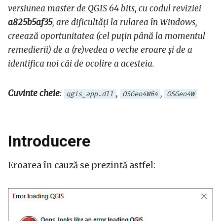
versiunea master de QGIS 64 bits, cu codul reviziei
a825b5af35
, are dificultăți la rularea în Windows,
creează oportunitatea (cel puțin până la momentul
remedierii) de a (re)vedea o veche eroare și de a
identifica noi căi de ocolire a acesteia.
Cuvinte cheie
:
,
,
qgis_app.dll
OSGeo4W64
OSGeo4W
Introducere
Eroarea în cauză se prezintă astfel: