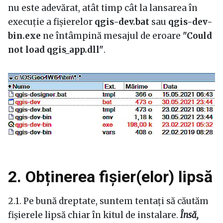
nu este adevărat, atât timp cât la lansarea în
execuție a fișierelor
qgis-dev.bat
sau
qgis-dev-
bin.exe
ne întâmpină mesajul de eroare
"Could
not load qgis_app.dll"
.
2. Obținerea fișier(elor) lipsă
2.1. Pe bună dreptate, suntem tentați să căutăm
fișierele lipsă chiar în kitul de instalare.
Însă,