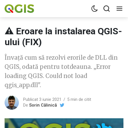
⚠️ Eroare la instalarea QGIS-
ului (FIX)
Învață cum să rezolvi erorile de DLL din
QGIS, odată pentru totdeauna. „Error
loading QGIS. Could not load
qgis_app.dll".
Publicat 3 iunie 2021
5 min de citit
De
Sorin Călinică