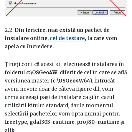
2.2.
Din fericire, mai există un pachet de
instalare online,
cel de testare
, la care vom
apela cu încredere.
Țineți cont că acest kit efectuează instalarea în
folderul
c:\OSGeo4W
, diferit de cel în care se află
versiunea master (
c:\OSGeo4W64
). Întrucât
avem nevoie doar de câteva fișiere dll, vom
urma aceeași pași de instalare ca și în cazul
utilizării kitului standard, dar la momentul
selectării pachetelor vom opta numai pentru
freetype
,
gdal303-runtime
,
proj80-runtime
și
zlib
.