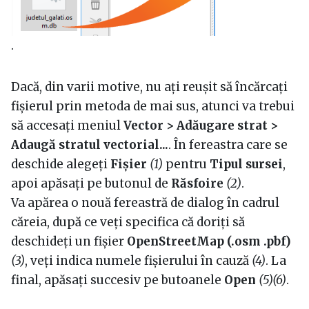
.
Dacă, din varii motive, nu ați reușit să încărcați
fișierul prin metoda de mai sus, atunci va trebui
să accesați meniul
Vector > Adăugare strat >
Adaugă stratul vectorial...
. În fereastra care se
deschide alegeți
Fișier
(1)
pentru
Tipul sursei
,
apoi apăsați pe butonul de
Răsfoire
(2)
.
Va apărea o nouă fereastră de dialog în cadrul
căreia, după ce veți specifica că doriți să
deschideți un fișier
OpenStreetMap (.osm .pbf)
(3)
, veți indica numele fișierului în cauză
(4)
. La
final, apăsați succesiv pe butoanele
Open
(5)(6)
.