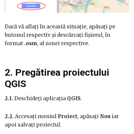
Dacă vă aflați în această situație, apăsați pe
butonul respectiv și descărcați fișierul, în
format
.osm
, al zonei respective.
2. Pregătirea proiectului
QGIS
2.1.
Deschideți aplicația
QGIS
.
2.2.
Accesați meniul
Proiect
, apăsați
Nou
iar
apoi salvați proiectul.