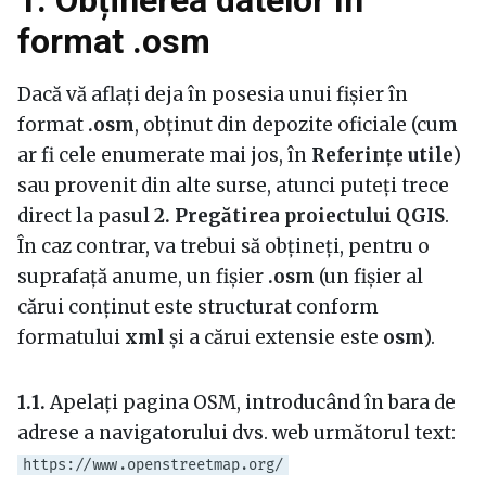
1. Obținerea datelor în
format .osm
Dacă vă aflați deja în posesia unui fișier în
format
.osm
, obținut din depozite oficiale (cum
ar fi cele enumerate mai jos, în
Referințe utile
)
sau provenit din alte surse, atunci puteți trece
direct la pasul
2. Pregătirea proiectului QGIS
.
În caz contrar, va trebui să obțineți, pentru o
suprafață anume, un fișier
.osm
(un fișier al
cărui conținut este structurat conform
formatului
xml
și a cărui extensie este
osm
).
1.1.
Apelați pagina OSM, introducând în bara de
adrese a navigatorului dvs. web următorul text:
https://www.openstreetmap.org/