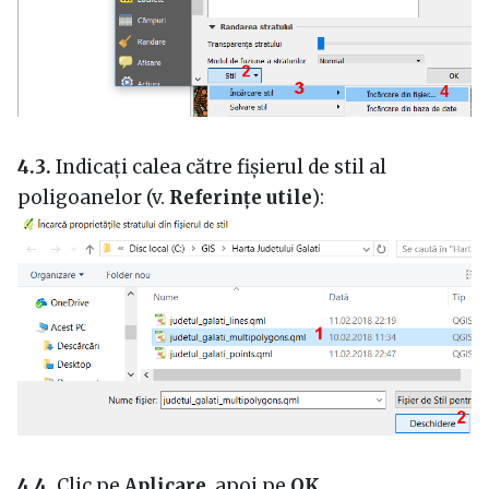
4.3.
Indicați calea către fișierul de stil al
poligoanelor (v.
Referințe utile
):
4.4.
Clic pe
Aplicare
, apoi pe
OK
.