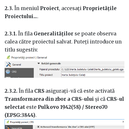
2.3.
În meniul
Proiect
, accesați
Proprietățile
Proiectului...
.
2.3.1.
În fila
Generalităților
se poate observa
calea către proiectul salvat. Puteți introduce un
titlu sugestiv.
2.3.2.
În fila
CRS
asigurați-vă că este activată
Transformarea din zbor a CRS-ului
și că
CRS-ul
selectat
este
Pulkovo 1942(58) / Stereo70
(EPSG:3844)
.