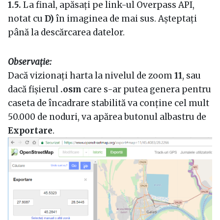
1.5.
La final, apăsați pe link-ul Overpass API,
notat cu
D)
în imaginea de mai sus. Așteptați
până la descărcarea datelor.
Observație:
Dacă vizionați harta la nivelul de zoom
11
, sau
dacă fișierul
.osm
care s-ar putea genera pentru
caseta de încadrare stabilită va conține cel mult
50.000 de noduri, va apărea butonul albastru de
Exportare
.