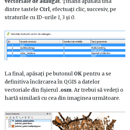
vectoriale de adăugat
. Ținând apăsată una
dintre tastele
Ctrl
, efectuați clic, succesiv, pe
straturile cu ID-urile
1
,
3
și
0
.
La final, apăsați pe butonul
OK
pentru a se
definitiva încărcarea în QGIS a datelor
vectoriale din fișierul
.osm
. Ar trebui să vedeți o
hartă similară cu cea din imaginea următoare.