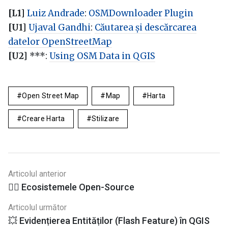
[L1]
Luiz Andrade
:
OSMDownloader Plugin
[U1]
Ujaval Gandhi
:
Căutarea și descărcarea
datelor OpenStreetMap
[U2]
***:
Using OSM Data in QGIS
Open Street Map
Map
Harta
Creare Harta
Stilizare
Articolul anterior
🏴‍☠️ Ecosistemele Open-Source
Articolul următor
💥 Evidențierea Entităților (Flash Feature) în QGIS